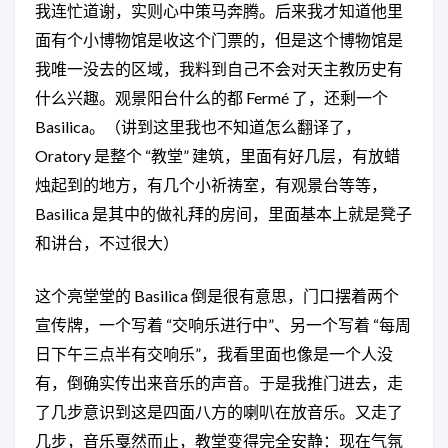
我连忙道谢，实则心中策马奔腾。后来我才知道他里
面有个小博物馆是收这个门票的，但是这个博物馆是
我唯一没去的区域，我料到自己不会对天主教历史有
什么兴趣。观景阳台什么的都 Fermé 了，还剩一个
Basilica。（讲到这里我也不知道怎么翻译了，
Oratory 是整个 “教堂” 建筑，里面有好几层，有放蜡
烛起到的地方，有几个小祈祷室，有观景台等等，
Basilica 是其中的做礼拜的房间，里面基本上就是凳子
和讲台，不过很大）
这个亮堂堂的 Basilica 倒是很有意思，门口摆着两个
宣传牌，一个写着 “交响乐进行中”、另一个写着 “每周
日下午三点半有交响乐”，我看里面也像是一个人没
有，倒确实传出来音乐的声音。于是我推门进去，走
了几步意识到这是四面八方的喇叭在放音乐。又走了
几步，音乐戛然而止，教堂变得完全安静：现在气氛