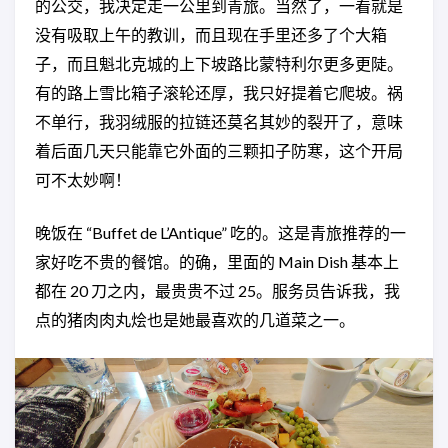
的公交，我决定走一公里到青旅。当然了，一看就是
没有吸取上午的教训，而且现在手里还多了个大箱
子，而且魁北克城的上下坡路比蒙特利尔更多更陡。
有的路上雪比箱子滚轮还厚，我只好提着它爬坡。祸
不单行，我羽绒服的拉链还莫名其妙的裂开了，意味
着后面几天只能靠它外面的三颗扣子防寒，这个开局
可不太妙啊！
晚饭在 “Buffet de L’Antique” 吃的。这是青旅推荐的一
家好吃不贵的餐馆。的确，里面的 Main Dish 基本上
都在 20 刀之内，最贵贵不过 25。服务员告诉我，我
点的猪肉肉丸烩也是她最喜欢的几道菜之一。