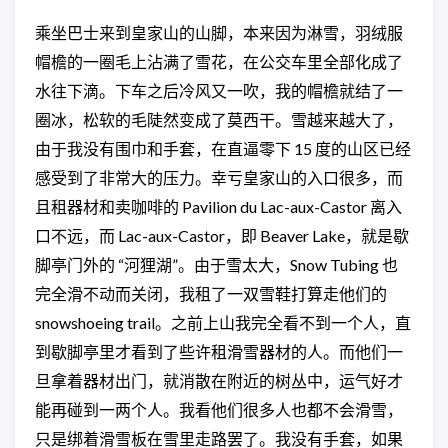
乘坐巴士来到皇家山的山脚，本来因为淋雪，羽绒服
帽檐的一圈毛上沾满了雪花，在公交车里全部化成了
水往下滴。下车之后冷风又一吹，我的帽檐就结了一
圈冰，松软的毛陡然变成了莫西干。雪越来越大了，
由于我没有围巾和手套，在直逼零下 15 度的山区已经
感受到了非常大的压力。幸亏皇家山的入口很多，而
且租器材和卖咖啡的 Pavilion du Lac-aux-Castor 离入
口不远，而 Lac-aux-Castor，即 Beaver Lake，就是歇
脚亭门外的 “河狸湖”。由于雪太大，Snow Tubing 也
完全滑不动而关闭，我租了一双雪鞋打算走他们的
snowshoeing trail。之前上山我完全看不到一个人，直
到歇脚亭里才看到了些许租滑雪器材的人。而他们一
旦拿着器材出门，就消散在附近的树丛中，运气好才
能再碰到一两个人。我看他们很多人也都不会滑雪，
只是绑着滑雪板在雪里走路罢了。我没有手套，如果