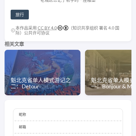
旅行
本作品采用
CC BY 4.0
（知识共享组织 署名 4.0 国
际）公共许可协议
相关文章
魁北克省单人模式游记之
魁北克省单人模式
二：Detour
一：Bonjour & Mer
昵称
邮箱