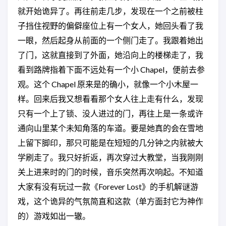
就开始诡异了。再往前走几步，发现在一个之前被柱
子挡住视野的偏僻座位上有一个女人，她回头看了我
一眼，然后起身从前面的一个侧门走了。我跟着她出
了门，这就直接到了外面，她沿向上的楼梯走了，我
看到路牌指着下面不远处有一个小 Chapel，便前去参
观。这个 Chapel 原来是的确小，就像一个小木屋一
样。回来后我又想看看那个女人往上走有什么，发现
只有一个上了锁、没人进过的门，再往上是一条或许
通向山里某个未知角落的车道。要是她真的会在雪地
上留下脚印，那只可能是在短短的几分钟之内就被大
学刷走了。我只好折返，再次穿过大教堂，当我刚刚
关上进来时的门的时候，音乐突然再次响起。不知道
大家有没有玩过一款《Forever Lost》的手机解谜游
戏，这个诡异的气氛简直和这款（单方面封它为神作
的）游戏如出一辙。