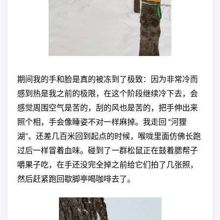
期间我的手和脸是真的被冻到了极致：因为非常冷而
感到热是我之前的极限，在这个阶段继续冷下去，会
感觉周围空气是苦的，刮的风也是苦的，把手伸出来
照个相，手会像睡姿不对一样麻掉。我走回 “河狸
湖”、还差几百米回到起点的时候，喉咙里面仿佛长跑
过后一样冒着血味。碰到了一群松鼠正在鼓着腮帮子
嚼果子吃，在手还没完全掉之前给它们拍了几张照，
然后赶紧跑回歇脚亭喝咖啡去了。